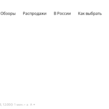
Обзоры
Распродажи
В России
Как выбрать
, 12:00
1
мин.
a
A