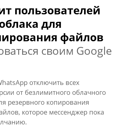
ит пользователей
облака для
пирования файлов
оваться своим Google
WhatsApp отключить всех
рсии от безлимитного облачного
для резервного копирования
айлов, которое мессенджер пока
олчанию.