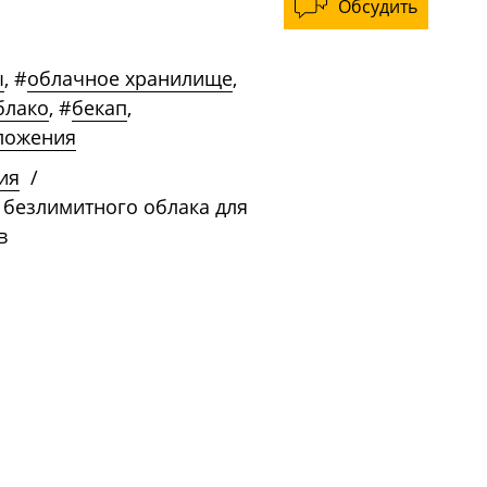
Обсудить
ы
,
#
облачное хранилище
,
блако
,
#
бекап
,
ложения
ия
/
 безлимитного облака для
в