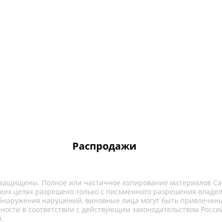
Распродажи
 защищены. Полное или частичное копирование материалов Са
ких целях разрешено только с письменного разрешения владел
обнаружения нарушений, виновные лица могут быть привлечены
нности в соответствии с действующим законодательством Росси
.