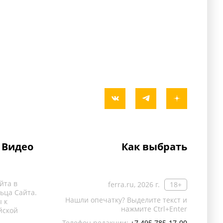
Видео
Как выбрать
йта в
ferra.ru, 2026 г.
18+
ьца Сайта.
Нашли опечатку? Выделите текст и
 к
нажмите Ctrl+Enter
йской
Телефон редакции:
+7 495 785-17-00