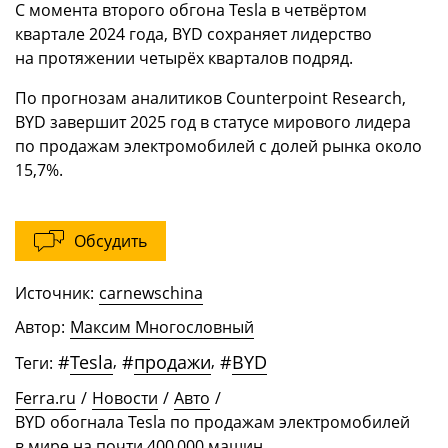
С момента второго обгона Tesla в четвёртом
квартале 2024 года, BYD сохраняет лидерство
на протяжении четырёх кварталов подряд.
По прогнозам аналитиков Counterpoint Research,
BYD завершит 2025 год в статусе мирового лидера
по продажам электромобилей с долей рынка около
15,7%.
Обсудить
Источник:
carnewschina
Автор:
Максим Многословный
#
Tesla
,
#
продажи
,
#
BYD
Теги:
Ferra.ru
/
Новости
/
Авто
/
BYD обогнала Tesla по продажам электромобилей
в мире на почти 400 000 машин