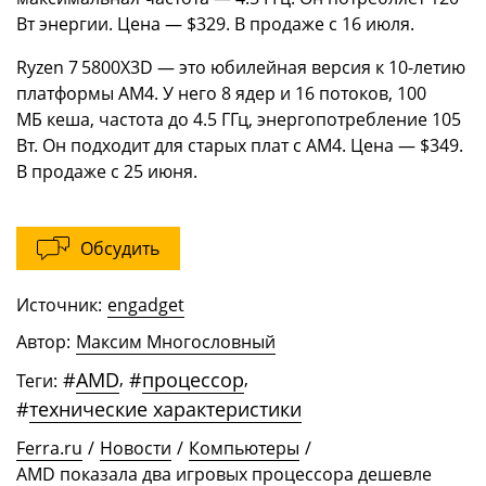
Вт энергии. Цена — $329. В продаже с 16 июля.
Ryzen 7 5800X3D — это юбилейная версия к 10-летию
платформы AM4. У него 8 ядер и 16 потоков, 100
МБ кеша, частота до 4.5 ГГц, энергопотребление 105
Вт. Он подходит для старых плат c AM4. Цена — $349.
В продаже с 25 июня.
Обсудить
Источник:
engadget
Автор:
Максим Многословный
#
AMD
,
#
процессор
,
Теги:
#
технические характеристики
Ferra.ru
/
Новости
/
Компьютеры
/
AMD показала два игровых процессора дешевле