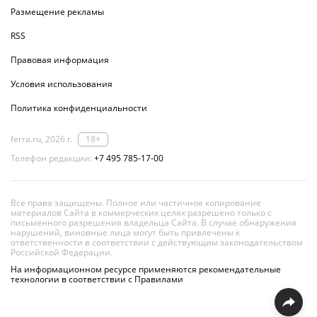
Размещение рекламы
RSS
Правовая информация
Условия использования
Политика конфиденциальности
ferra.ru, 2026 г.
18+
Телефон редакции:
+7 495 785-17-00
Все права защищены. Полное или частичное копирование
материалов Сайта в коммерческих целях разрешено только с
письменного разрешения владельца Сайта. В случае обнаружения
нарушений, виновные лица могут быть привлечены к
ответственности в соответствии с действующим законодательством
Российской Федерации.
На информационном ресурсе применяются рекомендательные
технологии в соответствии с Правилами