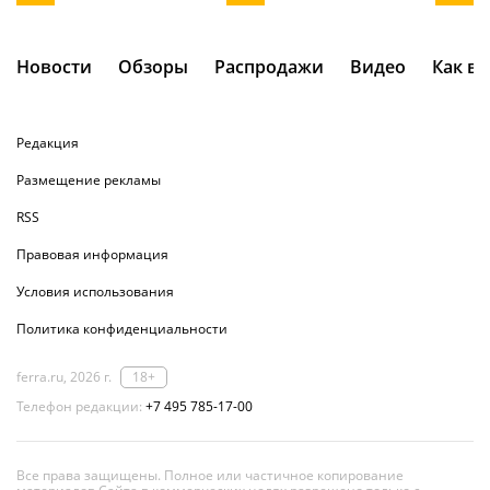
Новости
Обзоры
Распродажи
Видео
Как в
Редакция
Размещение рекламы
RSS
Правовая информация
Условия использования
Политика конфиденциальности
ferra.ru, 2026 г.
18+
Телефон редакции:
+7 495 785-17-00
Все права защищены. Полное или частичное копирование