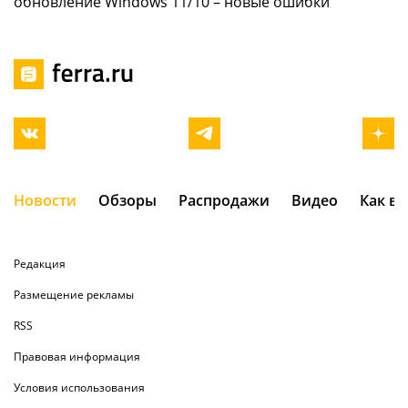
обновление Windows 11/10 – новые ошибки
Новости
Обзоры
Распродажи
Видео
Как в
Редакция
Размещение рекламы
RSS
Правовая информация
Условия использования