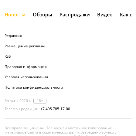
Новости
Обзоры
Распродажи
Видео
Как в
Редакция
Размещение рекламы
RSS
Правовая информация
Условия использования
Политика конфиденциальности
ferra.ru, 2026 г.
18+
Телефон редакции:
+7 495 785-17-00
Все права защищены. Полное или частичное копирование
материалов Сайта в коммерческих целях разрешено только с