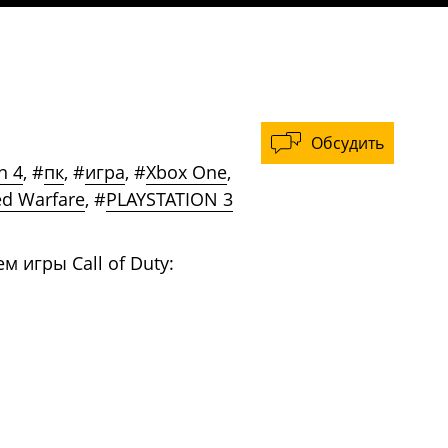
Обсудить
n 4
,
#
пк
,
#
игра
,
#
Xbox One
,
ed Warfare
,
#
PLAYSTATION 3
 игры Call of Duty: