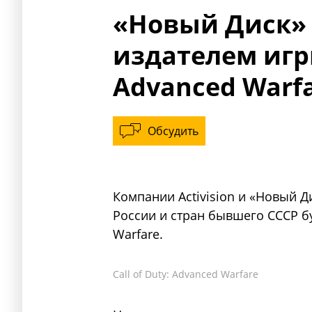
«Новый Диск»
издателем игры
Advanced Warfa
Обсудить
Компании Activision и «Новый Д
России и стран бывшего СССР буд
Warfare.
Call of Duty: Advanced Warfare