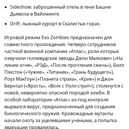
Sideshow: заброшенный отель в тени Башни
Дьявола в Вайоминге.
Drift: лыжный курорт в Скалистых горах.
Игровой режим Exo Zombies предназначен для
совместного прохождения. Четверо сотрудников
частной военной компании «Атлас», роли которых
озвучили голливудские звезды Джон Малкович («На
линии огня», «РЭД», «После прочтения сжечь»), Билл
Пэкстон («Чужие», «Титаник», «Грань будущего»),
Роуз МакГоун («Планета страха», «Крик») и Джон
Бернтал («Ярость», «Волк с Уолл-стрит»), столкнутся с
новой, невероятно опасной породой зомби. В
особой лаборатории «Атлас» из-под контроля
вырвался вирус, предназначенный для создания
биологического оружия. Кровожадные мутанты
начали охоту за уцелевшими учеными, а попытка
эвакуации провалилась.