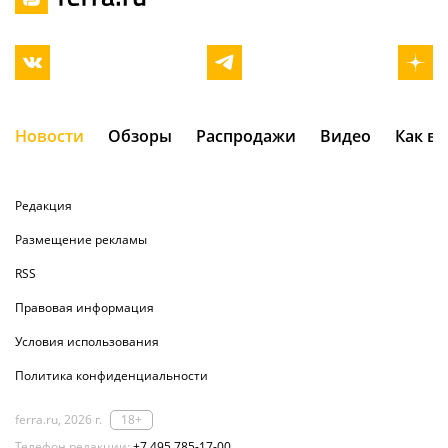
Новости
Обзоры
Распродажи
Видео
Как в
Редакция
Размещение рекламы
RSS
Правовая информация
Условия использования
Политика конфиденциальности
ferra.ru, 2026 г.
18+
Телефон редакции:
+7 495 785-17-00