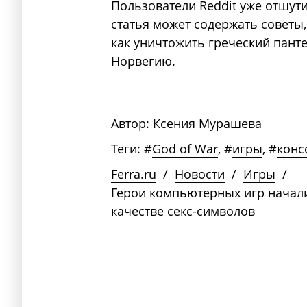
Пользователи Reddit уже отшути
статья может содержать советы, 
как уничтожить греческий пантео
Норвегию.
Автор:
Ксения Мурашева
Теги:
#
God of War
,
#
игры
,
#
конс
Ferra.ru
/
Новости
/
Игры
/
Герои компьютерных игр начали
качестве секс-символов