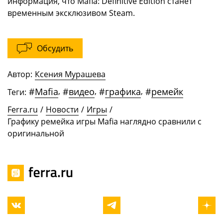
информация, что Mafia: Definitive Edition станет
временным эксклюзивом Steam.
Обсудить
Автор:
Ксения Мурашева
#
Mafia
,
#
видео
,
#
графика
,
#
ремейк
Теги:
Ferra.ru
/
Новости
/
Игры
/
Графику ремейка игры Mafia наглядно сравнили с
оригинальной