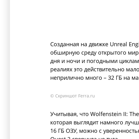
Созданная на движке Unreal Engi
обширную среду открытого мир
дня и ночи и погодными циклами
реалиях это действительно мало
неприлично много – 32 ГБ на м
© Скриншот Ferra.ru
Учитывая, что Wolfenstein II: T
которая выглядит намного лучше 
16 ГБ ОЗУ, можно с уверенностью
Quest 2 свернула не туда.