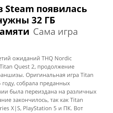
в Steam появилась
нужны 32 ГБ
памяти
Сама игра
етий ожиданий THQ Nordic
itan Quest 2, продолжение
ншизы. Оригинальная игра Titan
 году, собрала преданных
вии была переиздана на различных
ие закончилось, так как Titan
ies X|S, PlayStation 5 и ПК. Вот