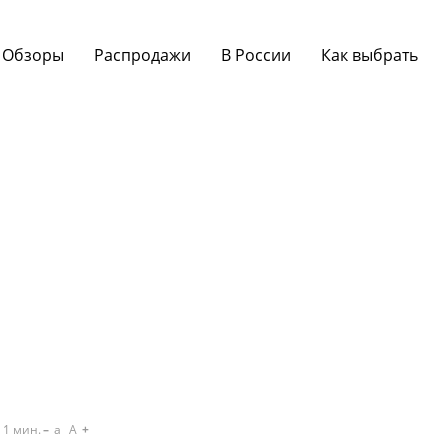
Обзоры
Распродажи
В России
Как выбрать
1
мин.
a
A