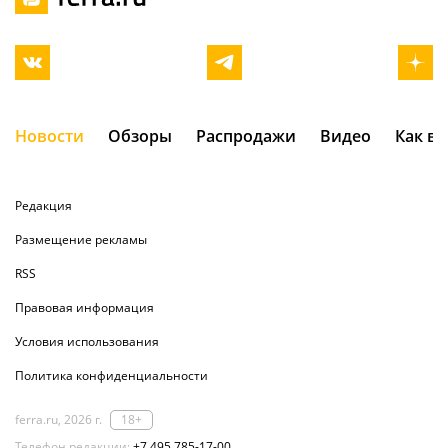
Новости
Обзоры
Распродажи
Видео
Как в
Редакция
Размещение рекламы
RSS
Правовая информация
Условия использования
Политика конфиденциальности
ferra.ru, 2026 г.
18+
Телефон редакции:
+7 495 785-17-00