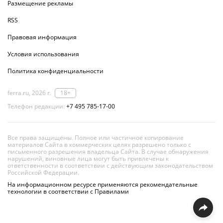
Размещение рекламы
RSS
Правовая информация
Условия использования
Политика конфиденциальности
ferra.ru, 2026 г.
18+
Телефон редакции:
+7 495 785-17-00
Все права защищены. Полное или частичное копирование
материалов Сайта в коммерческих целях разрешено только с
письменного разрешения владельца Сайта. В случае обнаружения
нарушений, виновные лица могут быть привлечены к
ответственности в соответствии с действующим законодательством
Российской Федерации.
На информационном ресурсе применяются рекомендательные
технологии в соответствии с Правилами