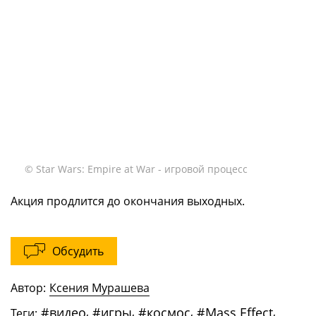
© Star Wars: Empire at War - игровой процесс
Акция продлится до окончания выходных.
Обсудить
Автор:
Ксения Мурашева
#
видео
,
#
игры
,
#
космос
,
#
Mass Effect
,
Теги: