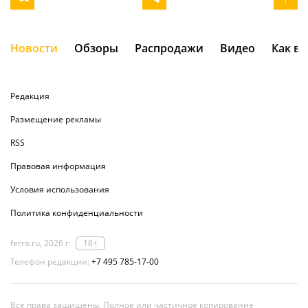
Новости
Обзоры
Распродажи
Видео
Как в
Редакция
Размещение рекламы
RSS
Правовая информация
Условия использования
Политика конфиденциальности
ferra.ru, 2026 г.
18+
Телефон редакции:
+7 495 785-17-00
Все права защищены. Полное или частичное копирование