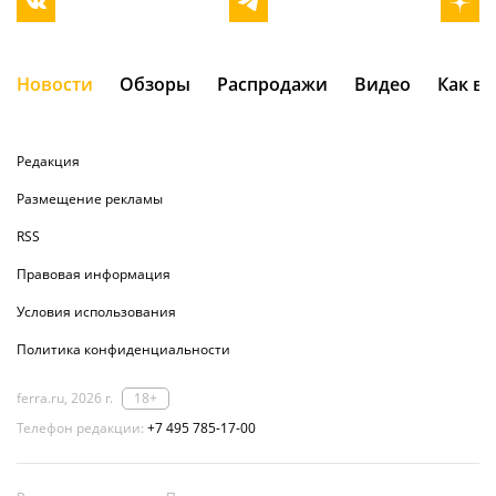
Новости
Обзоры
Распродажи
Видео
Как в
Редакция
Размещение рекламы
RSS
Правовая информация
Условия использования
Политика конфиденциальности
ferra.ru, 2026 г.
18+
Телефон редакции:
+7 495 785-17-00