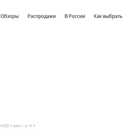
Обзоры
Распродажи
В России
Как выбрать
9:43
1
мин.
a
A