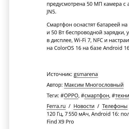
предусмотрена 50 МП камера с 
JN5.
Смартфон оснастят батареей на 
и 50 Вт беспроводной зарядки,
в дисплее, Wi-Fi 7, NFC и настр
на ColorOS 16 на базе Android 16
Источник:
gsmarena
Автор:
Максим Многословный
Теги:
#
OPPO
,
#
смартфон
,
#
техн
Ferra.ru
/
Новости
/
Телефоны
120 Гц, 7 550 мАч, Android 16: 
Find X9 Pro