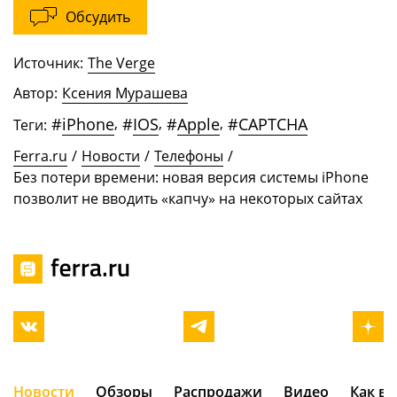
Обсудить
Источник:
The Verge
Автор:
Ксения Мурашева
#
iPhone
,
#
IOS
,
#
Apple
,
#
CAPTCHA
Теги:
Ferra.ru
/
Новости
/
Телефоны
/
Без потери времени: новая версия системы iPhone
позволит не вводить «капчу» на некоторых сайтах
Новости
Обзоры
Распродажи
Видео
Как в