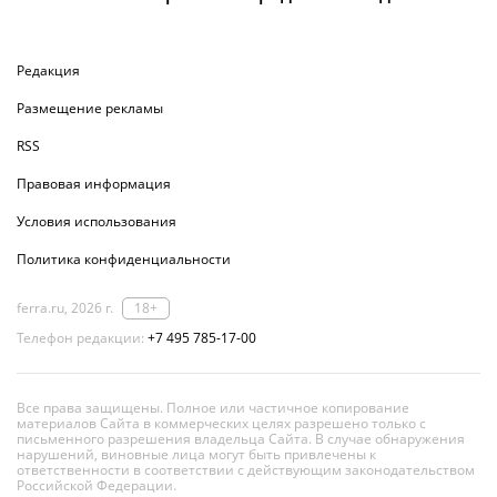
Редакция
Размещение рекламы
RSS
Правовая информация
Условия использования
Политика конфиденциальности
ferra.ru, 2026 г.
18+
Телефон редакции:
+7 495 785-17-00
Все права защищены. Полное или частичное копирование
материалов Сайта в коммерческих целях разрешено только с
письменного разрешения владельца Сайта. В случае обнаружения
нарушений, виновные лица могут быть привлечены к
ответственности в соответствии с действующим законодательством
Российской Федерации.