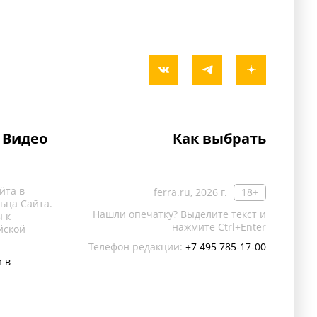
Видео
Как выбрать
йта в
ferra.ru, 2026 г.
18+
ьца Сайта.
Нашли опечатку? Выделите текст и
 к
нажмите Ctrl+Enter
йской
Телефон редакции:
+7 495 785-17-00
 в