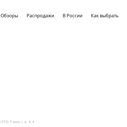
Обзоры
Распродажи
В России
Как выбрать
2:57
1
мин.
a
A