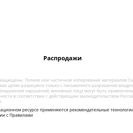
Распродажи
 защищены. Полное или частичное копирование материалов Са
ких целях разрешено только с письменного разрешения владел
обнаружения нарушений, виновные лица могут быть привлечены
нности в соответствии с действующим законодательством Росси
.
ационном ресурсе применяются рекомендательные технологии
вии с Правилами