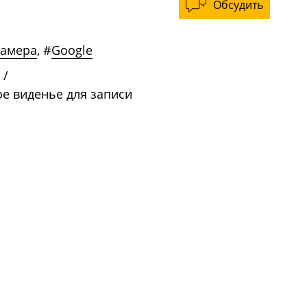
Обсудить
камера
,
#
Google
/
ое виденье для записи