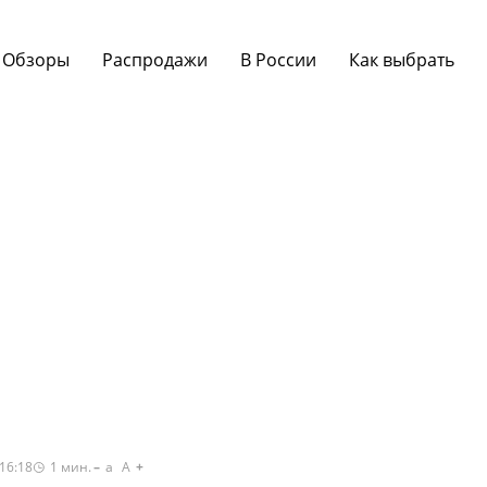
Обзоры
Распродажи
В России
Как выбрать
16:18
1
мин.
a
A