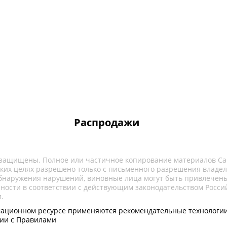
Распродажи
 защищены. Полное или частичное копирование материалов Са
ких целях разрешено только с письменного разрешения владел
обнаружения нарушений, виновные лица могут быть привлечены
нности в соответствии с действующим законодательством Росси
.
ационном ресурсе применяются рекомендательные технологии
вии с Правилами