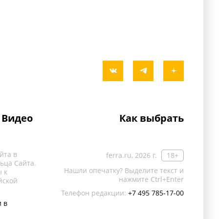
Видео
Как выбрать
йта в
ferra.ru, 2026 г.
18+
ьца Сайта.
Нашли опечатку? Выделите текст и
 к
нажмите Ctrl+Enter
йской
Телефон редакции:
+7 495 785-17-00
 в