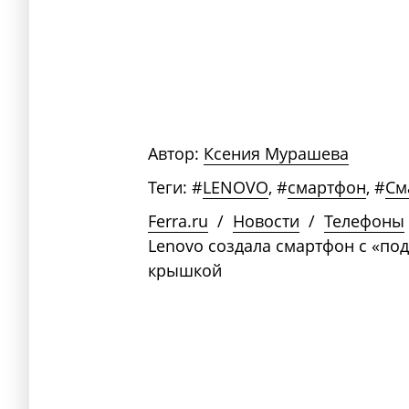
Автор:
Ксения Мурашева
Теги:
#
LENOVO
,
#
смартфон
,
#
См
Ferra.ru
/
Новости
/
Телефоны
Lenovo создала смартфон с «по
крышкой