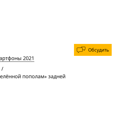
Обсудить
артфоны 2021
/
делённой пополам» задней