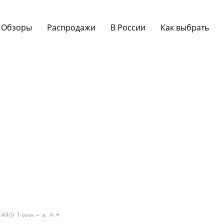
Обзоры
Распродажи
В России
Как выбрать
:49
1
мин.
a
A