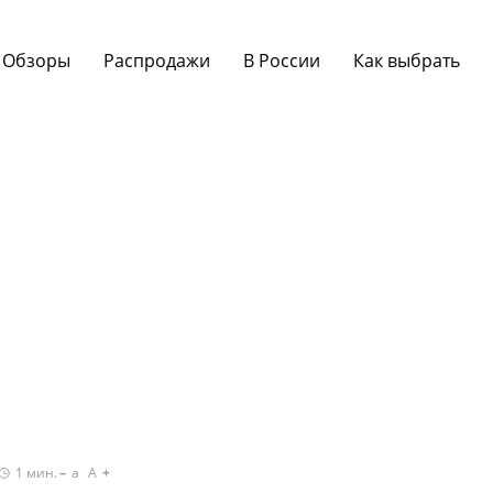
Обзоры
Распродажи
В России
Как выбрать
1
мин.
a
A