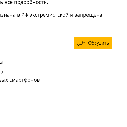
ь все подробности.
изнана в РФ экстремистской и запрещена
Обсудить
ны
/
овых смартфонов