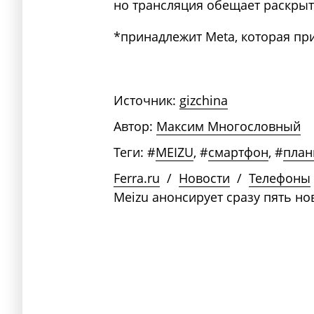
но трансляция обещает раскрыт
*принадлежит Meta, которая пр
Источник:
gizchina
Автор:
Максим Многословный
Теги:
#
MEIZU
,
#
смартфон
,
#
пла
Ferra.ru
/
Новости
/
Телефоны
Meizu анонсирует сразу пять н