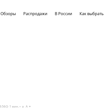
Обзоры
Распродажи
В России
Как выбрать
3:56
1
мин.
a
A