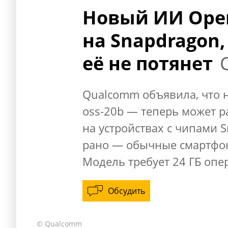
Новый ИИ Open
на Snapdragon
её не потянет
Qualcomm объявила, что н
oss-20b — теперь может ра
на устройствах с чипами 
рано — обычные смартфоны
Модель требует 24 ГБ опе
Обсудить
© Qualcomm