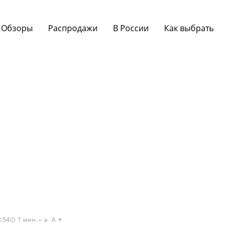
Обзоры
Распродажи
В России
Как выбрать
3:54
1
мин.
a
A