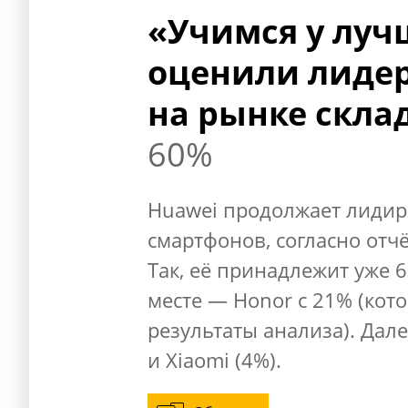
«Учимся у луч
оценили лидер
на рынке скла
60%
Huawei продолжает лидир
смартфонов, согласно отчё
Так, её принадлежит уже 
месте — Honor с 21% (ко
результаты анализа). Дале
и Xiaomi (4%).