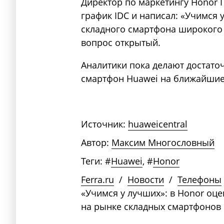
Директор по маркетингу Honor Г
график IDC и написал: «Учимся 
складного смартфона широкого 
вопрос открытый.
Аналитики пока делают достато
смартфон Huawei на ближайшие
Источник:
huaweicentral
Автор:
Максим Многословный
Теги:
#
Huawei
,
#
Honor
Ferra.ru
/
Новости
/
Телефоны
«Учимся у лучших»: в Honor оц
на рынке складных смартфонов