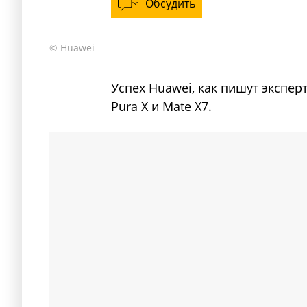
Обсудить
© Huawei
Успех Huawei, как пишут экспер
Pura X и Mate X7.