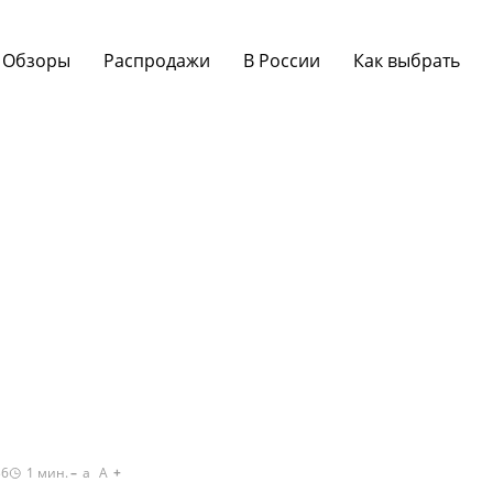
Обзоры
Распродажи
В России
Как выбрать
36
1
мин.
a
A