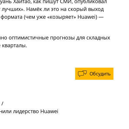
уань Хайтао, как пишут СМИ, опубликовал
у лучших». Намёк ли это на скорый выход
формата (чем уже «козыряет» Huawei) —
чно оптимистичные прогнозы для складных
 кварталы.
Обсудить
/
енили лидерство Huawei