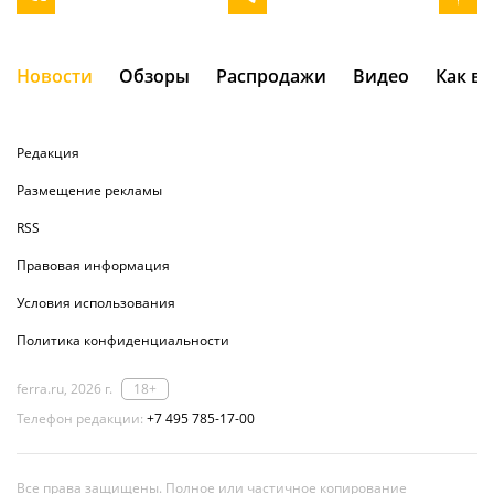
Новости
Обзоры
Распродажи
Видео
Как в
Редакция
Размещение рекламы
RSS
Правовая информация
Условия использования
Политика конфиденциальности
ferra.ru, 2026 г.
18+
Телефон редакции:
+7 495 785-17-00
Все права защищены. Полное или частичное копирование