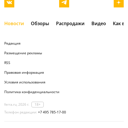
Новости
Обзоры
Распродажи
Видео
Как в
Редакция
Размещение рекламы
RSS
Правовая информация
Условия использования
Политика конфиденциальности
ferra.ru, 2026 г.
18+
Телефон редакции:
+7 495 785-17-00