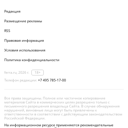
Редакция
Размещение рекламы
RSS
Правовая информация
Условия использования
Политика конфиденциальности
ferra.ru, 2026 г.
18+
Телефон редакции:
+7 495 785-17-00
Все права защищены. Полное или частичное копирование
материалов Сайта в коммерческих целях разрешено только с
письменного разрешения владельца Сайта. В случае обнаружения
нарушений, виновные лица могут быть привлечены к
ответственности в соответствии с действующим законодательством
Российской Федерации.
На информационном ресурсе применяются рекомендательные