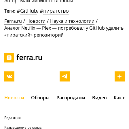
Автор:
Максим Многословный
#
GitHub
,
#
пиратство
Теги:
Ferra.ru
/
Новости
/
Наука и технологии
/
Аналог Netflix — Plex — потребовал у GitHub удалить
«пиратский» репозиторий
Новости
Обзоры
Распродажи
Видео
Как в
Редакция
Размещение рекламы