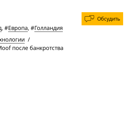
Обсудить
д
,
#
Европа
,
#
Голландия
ехнологии
/
oof после банкротства