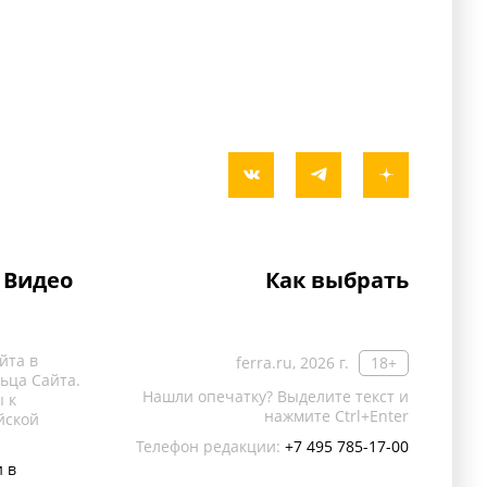
Видео
Как выбрать
йта в
ferra.ru, 2026 г.
18+
ьца Сайта.
Нашли опечатку? Выделите текст и
 к
нажмите Ctrl+Enter
йской
Телефон редакции:
+7 495 785-17-00
 в