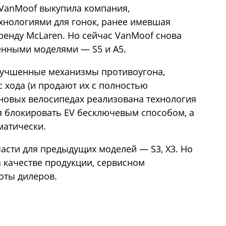
 VanMoof выкупила компания,
нологиями для гонок, ранее имевшая
ренду McLaren. Но сейчас VanMoof снова
енными моделями — S5 и A5.
лучшенные механизмы противоугона,
 хода (и продают их с полностью
новых велосипедах реализована технология
я блокировать EV бесключевым способом, а
матически.
части для предыдущих моделей — S3, X3. Но
а качестве продукции, сервисном
оты дилеров.