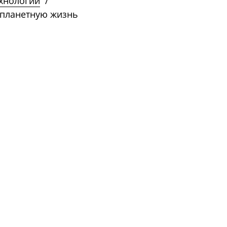
ехнологии
/
нопланетную жизнь