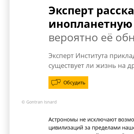
Эксперт расска
инопланетную
вероятно её об
Эксперт Института прикла
существует ли жизнь на д
Обсудить
© Gontran Isnard
Астрономы не исключают возмо
цивилизаций за пределами наше