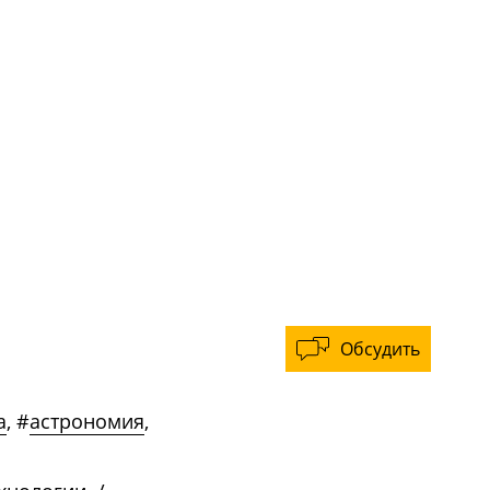
Обсудить
а
,
#
астрономия
,