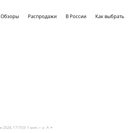
Обзоры
Распродажи
В России
Как выбрать
я 2024, 17:15
1
мин.
a
A