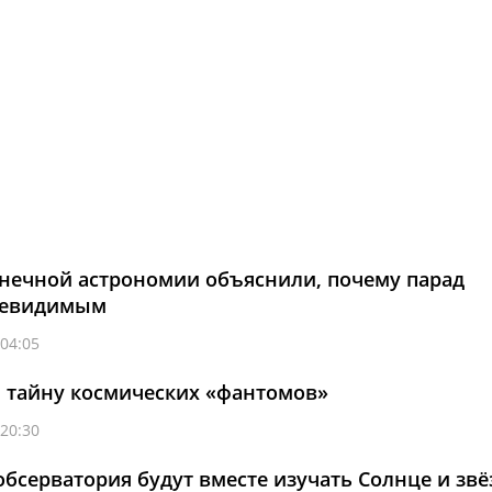
нечной астрономии объяснили, почему парад
 невидимым
 04:05
 тайну космических «фантомов»
 20:30
обсерватория будут вместе изучать Солнце и зв