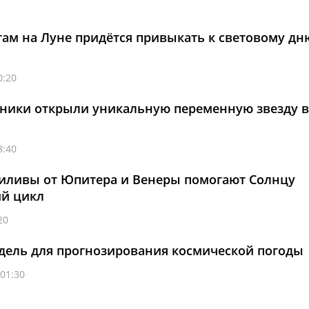
там на Луне придётся привыкать к световому дн
0:20
ники открыли уникальную переменную звезду в
8:40
иливы от Юпитера и Венеры помогают Солнцу
ий цикл
20
дель для прогнозирования космической погоды
 01:30