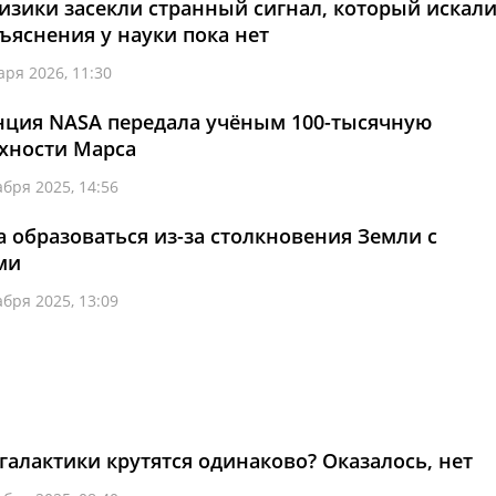
изики засекли странный сигнал, который искал
ъяснения у науки пока нет
аря 2026, 11:30
нция NASA передала учёным 100-тысячную
хности Марса
абря 2025, 14:56
а образоваться из-за столкновения Земли с
ми
абря 2025, 13:09
 галактики крутятся одинаково? Оказалось, нет