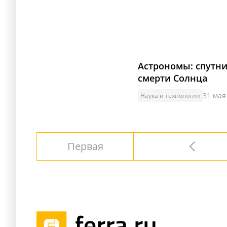
Астрономы: спутни
смерти Солнца
31 мая
Наука и технологии
Первая