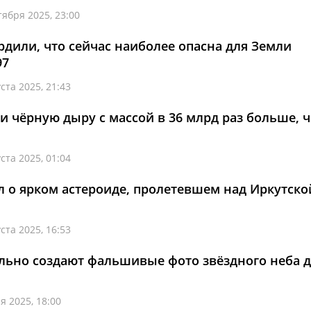
тября 2025, 23:00
дили, что сейчас наиболее опасна для Земли
97
ста 2025, 21:43
 чёрную дыру с массой в 36 млрд раз больше, 
ста 2025, 01:04
л о ярком астероиде, пролетевшем над Иркутско
ста 2025, 16:53
льно создают фальшивые фото звёздного неба 
я 2025, 18:00