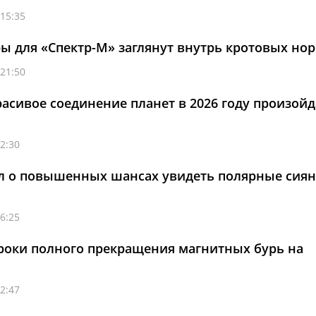
 15:35
ы для «Спектр-М» заглянут внутрь кротовых нор
 21:50
расивое соединение планет в 2026 году произойд
2:30
ал о повышенных шансах увидеть полярные сия
6:25
роки полного прекращения магнитных бурь на
2:47