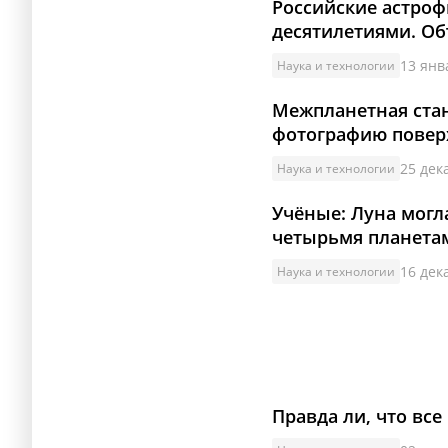
Российские астроф
десятилетиями. Об
13 янв
Наука и технологии
Межпланетная ста
фотографию повер
25 дек
Наука и технологии
Учёные: Луна могл
четырьмя планета
16 дек
Наука и технологии
Правда ли, что все