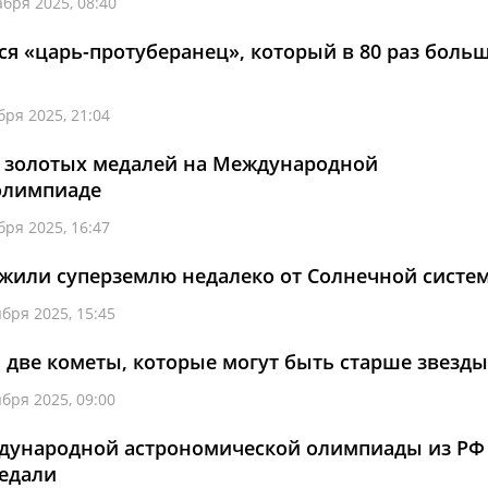
абря 2025, 08:40
ся «царь-протуберанец», который в 80 раз боль
бря 2025, 21:04
5 золотых медалей на Международной
олимпиаде
бря 2025, 16:47
жили суперземлю недалеко от Солнечной систе
ября 2025, 15:45
 две кометы, которые могут быть старше звезды
ября 2025, 09:00
ждународной астрономической олимпиады из РФ
медали