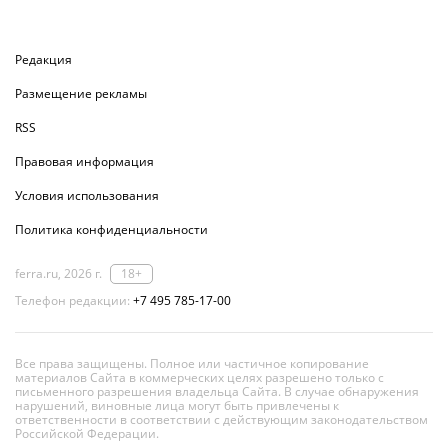
Редакция
Размещение рекламы
RSS
Правовая информация
Условия использования
Политика конфиденциальности
ferra.ru, 2026 г.
18+
Телефон редакции:
+7 495 785-17-00
Все права защищены. Полное или частичное копирование
материалов Сайта в коммерческих целях разрешено только с
письменного разрешения владельца Сайта. В случае обнаружения
нарушений, виновные лица могут быть привлечены к
ответственности в соответствии с действующим законодательством
Российской Федерации.