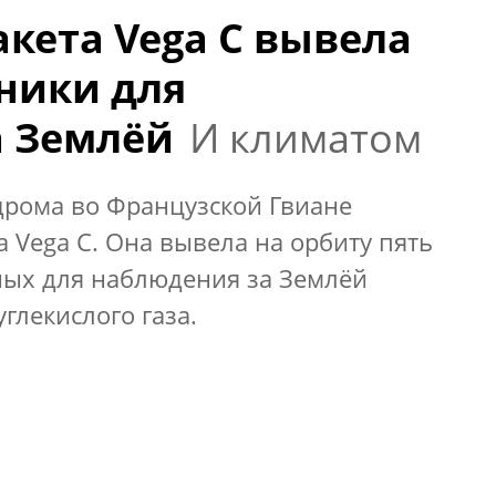
акета Vega C вывела
тники для
а Землёй
И климатом
одрома во Французской Гвиане
а Vega C. Она вывела на орбиту пять
ных для наблюдения за Землёй
глекислого газа.