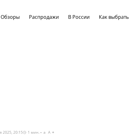
Обзоры
Распродажи
В России
Как выбрать
я 2025, 20:15
1
мин.
a
A