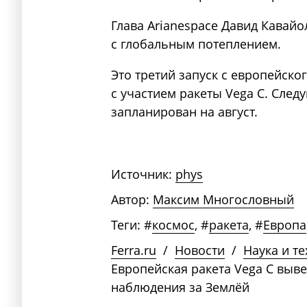
Глава Arianespace Давид Кавай
с глобальным потеплением.
Это третий запуск с европейско
с участием ракеты Vega C. Следу
запланирован на август.
Источник:
phys
Автор:
Максим Многословный
Теги:
#
космос
,
#
ракета
,
#
Европа
Ferra.ru
/
Новости
/
Наука и т
Европейская ракета Vega C выве
наблюдения за Землёй