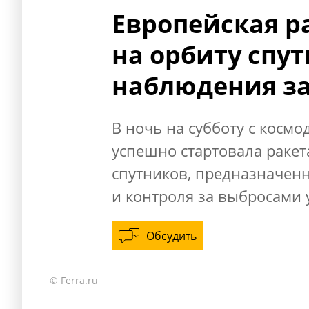
Европейская р
на орбиту спу
наблюдения з
В ночь на субботу с косм
успешно стартовала ракет
спутников, предназначен
и контроля за выбросами у
Обсудить
© Ferra.ru