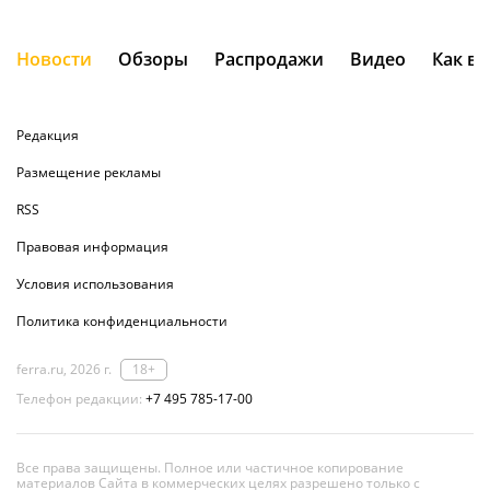
Новости
Обзоры
Распродажи
Видео
Как в
Редакция
Размещение рекламы
RSS
Правовая информация
Условия использования
Политика конфиденциальности
ferra.ru, 2026 г.
18+
Телефон редакции:
+7 495 785-17-00
Все права защищены. Полное или частичное копирование
материалов Сайта в коммерческих целях разрешено только с