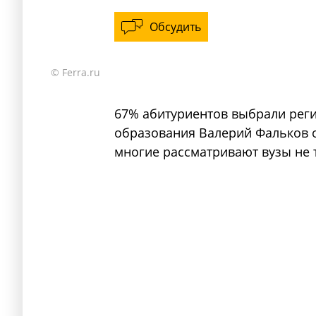
Обсудить
© Ferra.ru
67% абитуриентов выбрали рег
образования Валерий Фальков о
многие рассматривают вузы не т