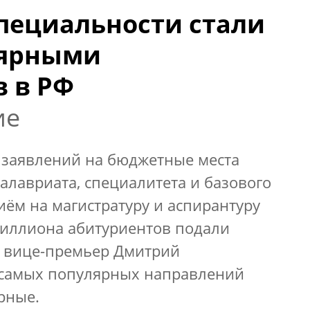
пециальности стали
лярными
в в РФ
ие
 заявлений на бюджетные места
алавриата, специалитета и базового
ём на магистратуру и аспирантуру
миллиона абитуриентов подали
л вице-премьер Дмитрий
 самых популярных направлений
рные.