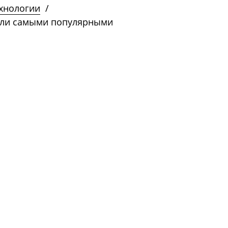
ехнологии
/
али самыми популярными