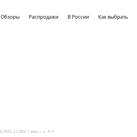
Обзоры
Распродажи
В России
Как выбрать
я 2025, 21:20
1
мин.
a
A