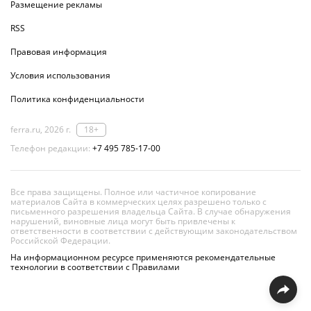
Размещение рекламы
RSS
Правовая информация
Условия использования
Политика конфиденциальности
ferra.ru, 2026 г.
18+
Телефон редакции:
+7 495 785-17-00
Все права защищены. Полное или частичное копирование
материалов Сайта в коммерческих целях разрешено только с
письменного разрешения владельца Сайта. В случае обнаружения
нарушений, виновные лица могут быть привлечены к
ответственности в соответствии с действующим законодательством
Российской Федерации.
На информационном ресурсе применяются рекомендательные
технологии в соответствии с Правилами