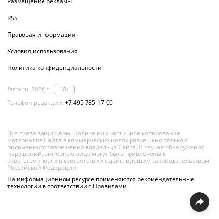
Размещение рекламы
RSS
Правовая информация
Условия использования
Политика конфиденциальности
ferra.ru, 2026 г.
18+
Телефон редакции:
+7 495 785-17-00
Все права защищены. Полное или частичное копирование
материалов Сайта в коммерческих целях разрешено только с
письменного разрешения владельца Сайта. В случае обнаружения
нарушений, виновные лица могут быть привлечены к
ответственности в соответствии с действующим законодательством
Российской Федерации.
На информационном ресурсе применяются рекомендательные
технологии в соответствии с Правилами