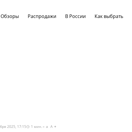
Обзоры
Распродажи
В России
Как выбрать
бря 2025, 17:15
1
мин.
a
A