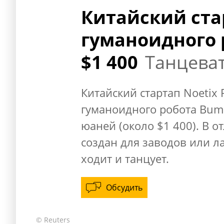
Китайский ста
гуманоидного 
$1 400
Танцеват
Китайский стартап Noetix 
гуманоидного робота Bumi
юаней (около $1 400). В о
создан для заводов или л
ходит и танцует.
Обсудить
© Reuters