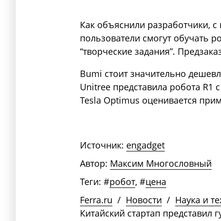
Как объяснили разработчики, 
пользователи смогут обучать р
“творческие задания”. Предзака
Bumi стоит значительно дешевл
Unitree представила робота R1 
Tesla Optimus оценивается прим
Источник:
engadget
Автор:
Максим Многословный
Теги:
#
робот
,
#
цена
Ferra.ru
/
Новости
/
Наука и т
Китайский стартап представил 