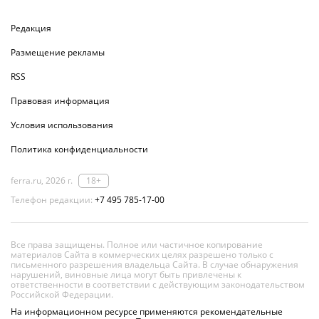
Редакция
Размещение рекламы
RSS
Правовая информация
Условия использования
Политика конфиденциальности
ferra.ru, 2026 г.
18+
Телефон редакции:
+7 495 785-17-00
Все права защищены. Полное или частичное копирование
материалов Сайта в коммерческих целях разрешено только с
письменного разрешения владельца Сайта. В случае обнаружения
нарушений, виновные лица могут быть привлечены к
ответственности в соответствии с действующим законодательством
Российской Федерации.
На информационном ресурсе применяются рекомендательные