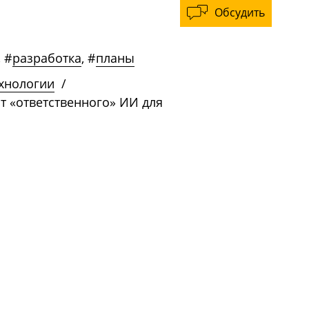
Обсудить
,
#
разработка
,
#
планы
ехнологии
/
от «ответственного» ИИ для