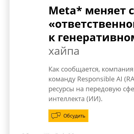
Meta* меняет с
«ответственно
к генеративно
хайпа
Как сообщается, компани
команду Responsible AI (R
ресурсы на передовую сфе
интеллекта (ИИ).
Обсудить