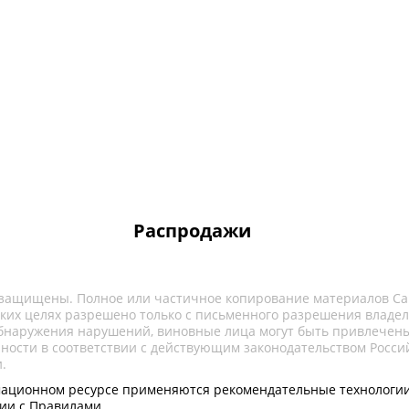
Распродажи
 защищены. Полное или частичное копирование материалов Са
ких целях разрешено только с письменного разрешения владел
обнаружения нарушений, виновные лица могут быть привлечены
нности в соответствии с действующим законодательством Росси
.
ационном ресурсе применяются рекомендательные технологии
вии с Правилами