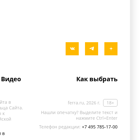
Видео
Как выбрать
йта в
ferra.ru, 2026 г.
18+
ьца Сайта.
Нашли опечатку? Выделите текст и
 к
нажмите Ctrl+Enter
йской
Телефон редакции:
+7 495 785-17-00
 в