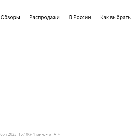
Обзоры
Распродажи
В России
Как выбрать
бря 2023, 15:10
1
мин.
a
A