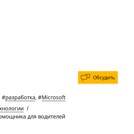
Обсудить
,
#
разработка
,
#
Microsoft
ехнологии
/
помощника для водителей