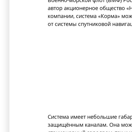
Военно-морской флот (ВМФ) Ро
автор акционерное общество «Н
компании, система «Корма» мож
от системы спутниковой навига
Система имеет небольшие габар
защищённым каналам. Она може