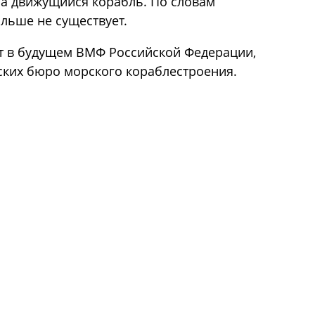
на движущийся корабль. По словам
льше не существует.
т в будущем ВМФ Российской Федерации,
ских бюро морского кораблестроения.