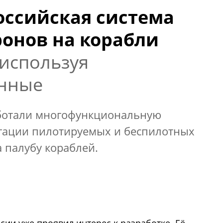
оссийская система
ронов на корабли
 используя
анные
аботали многофункциональную
игации пилотируемых и беспилотных
а палубу кораблей.