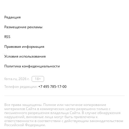
Редакция
Размещение рекламы
RSS
Правовая информация
Условия использования
Политика конфиденциальности
ferra.ru, 2026 г.
18+
Телефон редакции:
+7 495 785-17-00
Все права защищены. Полное или частичное копирование
материалов Сайта в коммерческих целях разрешено только с
письменного разрешения владельца Сайта. В случае обнаружения
нарушений, виновные лица могут быть привлечены к
ответственности в соответствии с действующим законодательством
Российской Федерации.