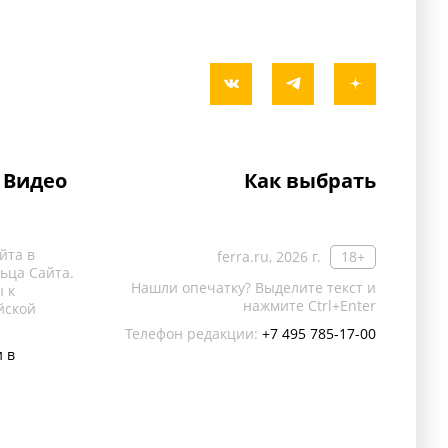
Видео
Как выбрать
йта в
ferra.ru, 2026 г.
18+
ьца Сайта.
Нашли опечатку? Выделите текст и
 к
нажмите Ctrl+Enter
йской
Телефон редакции:
+7 495 785-17-00
 в