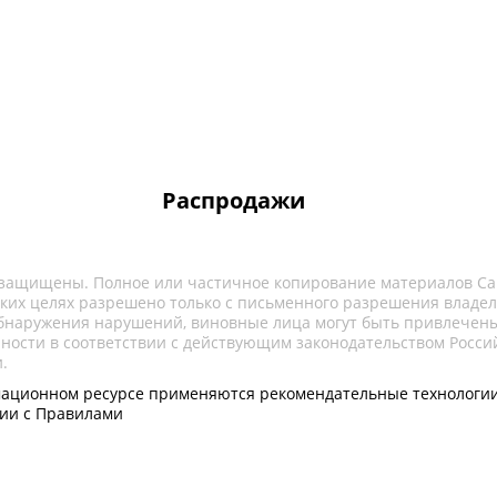
Распродажи
 защищены. Полное или частичное копирование материалов Са
ких целях разрешено только с письменного разрешения владел
обнаружения нарушений, виновные лица могут быть привлечены
нности в соответствии с действующим законодательством Росси
.
ационном ресурсе применяются рекомендательные технологии
вии с Правилами