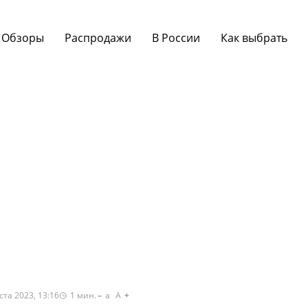
Обзоры
Распродажи
В России
Как выбрать
ста 2023, 13:16
1
мин.
a
A