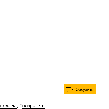
Обсудить
нтеллект
,
#
нейросеть
,