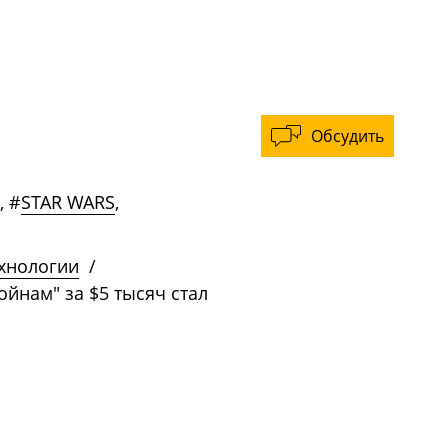
Обсудить
,
#
STAR WARS
,
ехнологии
/
ойнам" за $5 тысяч стал