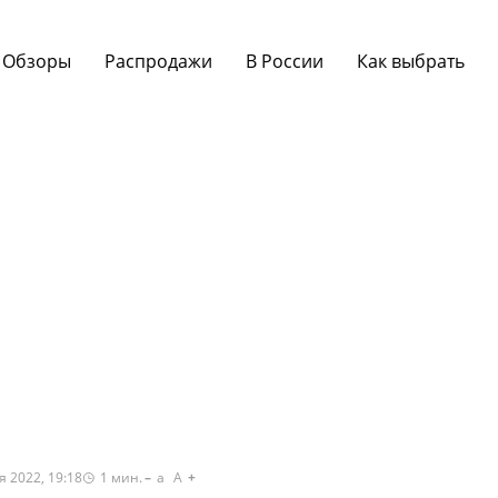
Обзоры
Распродажи
В России
Как выбрать
я 2022, 19:18
1
мин.
a
A