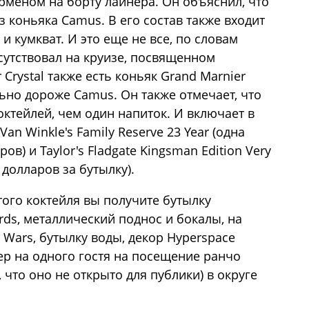
рменом на борту лайнера. Он объяснил, что
з коньяка Camus. В его состав также входит
и кумкват. И это еще не все, по словам
сутствовал на круизе, посвященном
 Crystal также есть коньяк Grand Marnier
ьно дороже Camus. Он также отмечает, что
коктейлей, чем один напиток. И включает в
n Winkle's Family Reserve 23 Year (одна
ов) и Taylor's Fladgate Kingsman Edition Very
 долларов за бутылку).
того коктейля вы получите бутылку
ards, металлический поднос и бокалы, на
 Wars, бутылку воды, декор Hyperspace
ер на одного гостя на посещение ранчо
, что оно не открыто для публики) в округе