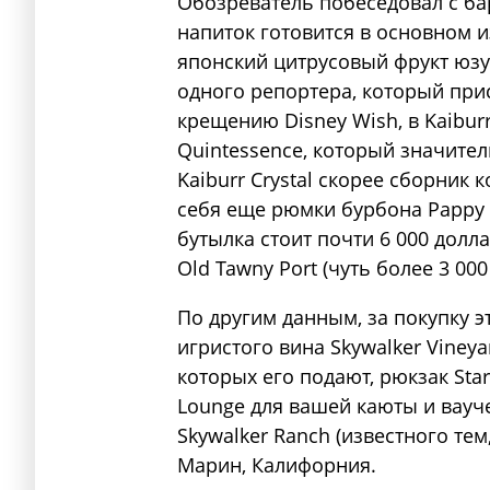
Обозреватель побеседовал с ба
напиток готовится в основном и
японский цитрусовый фрукт юзу 
одного репортера, который при
крещению Disney Wish, в Kaiburr
Quintessence, который значител
Kaiburr Crystal скорее сборник 
себя еще рюмки бурбона Pappy Va
бутылка стоит почти 6 000 доллар
Old Tawny Port (чуть более 3 000
По другим данным, за покупку э
игристого вина Skywalker Viney
которых его подают, рюкзак Star
Lounge для вашей каюты и вауч
Skywalker Ranch (известного тем
Марин, Калифорния.