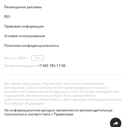
Размещение рекламы
RSS
Правовая информация
Условия использования
Политика конфиденциальности
ferra.ru, 2026 г.
18+
Телефон редакции:
+7 495 785-17-00
Все права защищены. Полное или частичное копирование
материалов Сайта в коммерческих целях разрешено только с
письменного разрешения владельца Сайта. В случае обнаружения
нарушений, виновные лица могут быть привлечены к
ответственности в соответствии с действующим законодательством
Российской Федерации.
На информационном ресурсе применяются рекомендательные
технологии в соответствии с Правилами