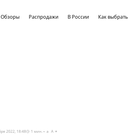
Обзоры
Распродажи
В России
Как выбрать
ря 2022, 18:48
1
мин.
a
A