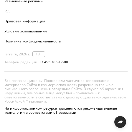
Размещение рекламы
RSS
Правовая информация
Условия использования
Политика конфиденциальности
ferra.ru, 2026 г.
18+
Телефон редакции:
+7 495 785-17-00
Все права защищены. Полное или частичное копирование
материалов Сайта в коммерческих целях разрешено только с
письменного разрешения владельца Сайта. В случае обнаружения
нарушений, виновные лица могут быть привлечены к
ответственности в соответствии с действующим законодательством
Российской Федерации.
На информационном ресурсе применяются рекомендательные
технологии в соответствии с Правилами